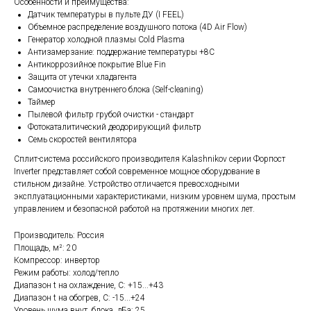
Особенности и преимущества:
Датчик температуры в пульте ДУ (I FEEL)
Объемное распределение воздушного потока (4D Air Flow)
Генератор холодной плазмы Cold Plasma
Антизамерзание: поддержание температуры +8С
Антикоррозийное покрытие Blue Fin
Защита от утечки хладагента
Самоочистка внутреннего блока (Self-cleaning)
Таймер
Пылевой фильтр грубой очистки - стандарт
Фотокаталитический деодорирующий фильтр
Семь скоростей вентилятора
Сплит-система российского производителя Kalashnikov серии Форпост
Inverter представляет собой современное мощное оборудование в
стильном дизайне. Устройство отличается превосходными
эксплуатационными характеристиками, низким уровнем шума, простым
управлением и безопасной работой на протяжении многих лет.
Производитель: Россия
Площадь, м²: 20
Компрессор: инвертор
Режим работы: холод/тепло
Диапазон t на охлаждение, С: +15...+43
Диапазон t на обогрев, С: -15...+24
Уровень шума внут. блока, дБа: 25