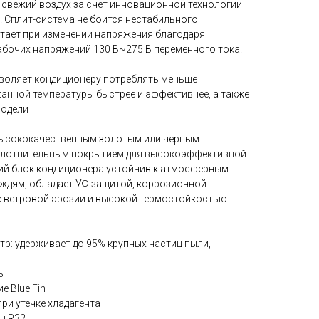
 свежий воздух за счет инновационной технологии
 Сплит-система не боится нестабильного
тает при изменении напряжения благодаря
бочих напряжений 130 В~275 В переменного тока.
воляет кондиционеру потреблять меньше
данной температуры быстрее и эффективнее, а также
модели
высококачественным золотым или черным
плотнительным покрытием для высокоэффективной
ий блок кондиционера устойчив к атмосферным
ждям, обладает УФ-защитой, коррозионной
 ветровой эрозии и высокой термостойкостью.
р: удерживает до 95% крупных частиц пыли,
ь
 Blue Fin
ри утечке хладагента
н R32