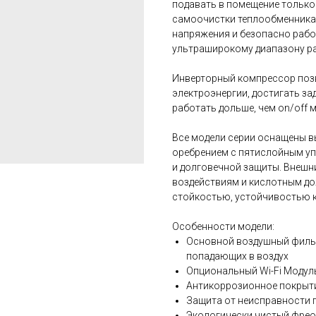
подавать в помещение только
самоочистки теплообменника.
напряжения и безопасно рабо
ультраширокому диапазону ра
Инверторный компрессор поз
электроэнергии, достигать за
работать дольше, чем on/off 
Все модели серии оснащены 
оребрением с пятислойным у
и долговечной защиты. Внешн
воздействиям и кислотным до
стойкостью, устойчивостью к
Особенности модели:
Основной воздушный фильт
попадающих в воздух
Опциональный Wi-Fi Модул
Антикоррозионное покрытие
Защита от неисправности п
Экологически чистый фрео