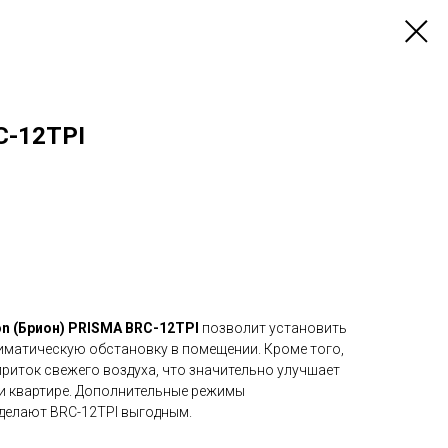
C-12TPI
on (Брион) PRISMA BRC-12TPI
позволит установить
матическую обстановку в помещении. Кроме того,
риток свежего воздуха, что значительно улучшает
ли квартире. Дополнительные режимы
делают BRC-12TPI выгодным.