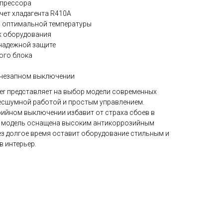
мпрессора
чет хладагента R410A
 оптимальной температуры
ж оборудования
надежной защите
ого блока
внезапном выключении
ter представляет на выбор модели современных
есшумной работой и простым управлением.
рийном выключении избавит от страха сбоев в
я модель оснащена высоким антикоррозийным
ез долгое время оставит оборудование стильным и
 интерьер.