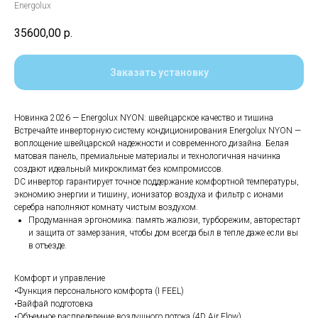
Energolux
35600,00
р.
Заказать установку
Новинка 2026 — Energolux NYON: швейцарское качество и тишина
Встречайте инверторную систему кондиционирования Energolux NYON —
воплощение швейцарской надежности и современного дизайна. Белая
матовая панель, премиальные материалы и технологичная начинка
создают идеальный микроклимат без компромиссов.
DC инвертор гарантирует точное поддержание комфортной температуры,
экономию энергии и тишину, ионизатор воздуха и фильтр с ионами
серебра наполняют комнату чистым воздухом.
Продуманная эргономика: память жалюзи, турборежим, авторестарт
и защита от замерзания, чтобы дом всегда был в тепле даже если вы
в отъезде.
Комфорт и управление
•Функция персонального комфорта (I FEEL)
•Вайфай подготовка
•Объемное распределение воздушного потока (4D Air Flow)