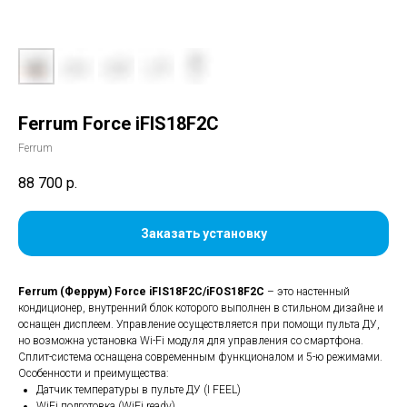
Ferrum Force iFIS18F2С
Ferrum
88 700
р.
Заказать установку
Ferrum (Феррум)
Force iFIS18F2С/iFOS18F2С
– это настенный
кондиционер, внутренний блок которого выполнен в стильном дизайне и
оснащен дисплеем. Управление осуществляется при помощи пульта ДУ,
но возможна установка Wi-Fi модуля для управления со смартфона.
Сплит-система оснащена современным функционалом и 5-ю режимами.
Особенности и преимущества:
Датчик температуры в пульте ДУ (I FEEL)
WiFi подготовка (WiFi ready)