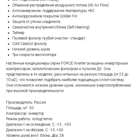
Объемное распределение воздушного потока (4D Air Flow)
Антизамерзание: поддержание температуры +8С
Антикоррозийное покрытие Golden Fin
Защита от утечки хладагента
Самоочистка внутреннего блока (Self-cleaning)
Таймер
Пылевой фильтр грубой очистки - стандарт
Cold Catalist фильтр
Низкий уровень шума
Три скорости вентилятора
Настенные кондиционеры серии FORCE Inverter оснащены инверторным
компрессором, каталитическим фильтром и пультом ДУ. Они
представлены в 4х моделях, рассчитанных на разную площадь (от 25 до
70 м2), что позволяет подобрать наиболее подходящую сплит-систему.
Они отличаются низким уровнем шума, экономным энергопотреблением
при высокой производительности.
Производитель: Россия
Площадь, м²: 50
Компрессор: инвертор
Режим работы: холод/тепло
Диапазон t на охлаждение, С: -15...+50
Диапазон t на обогрев, С: -15..+30
Уровень шума внут. блока, дБа: 28