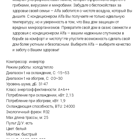
грибками, вирусами и микробами. Забудьте о беспокойствах за
здоровье своей семьи — Alfa заботится о чистоте воздуха, который Вы
дышите. С кондиционером Alfa Вы получаете не только идеальную
температуру, но и уверенность в том, что Ваш дом защищен от
вредных микроорганизмов. Превратите свой дом в оазис свежести и
здоровья с кондиционером Alfa — вашим надежным спутником в
борьбе за комфорт и чистоту! Не упустите возможность сделать свой
дом более уютным и безопасным. Выберите Alfa — выберите качество
и заботу о Вашем здоровье!
Компрессор: инвертор
Режим работы: холод/тепло
Диапазон t на охлаждение, С: -15~53
Диапазон t на обогрев, С: -20~30
Уровень шума, дБ: 31-47
Класс энергоэффективности: А+А++
Потребление при охлаждении, кВт: 2,13
Потребление при обогреве, кВт: 1,9
Охлаждающая способность, BTU: 24000
Экологичный фреон: R32
Max длина трассы, м: 25
Пульт Д/У: есть
Цвет: белый
Монтаж: быстрый