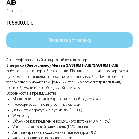
AIB
Energolux
106800,00
р.
Заказать установку
Энергоэффективный и надежный кондиционер
Energolux (Энерголюкс) Murren SAS18M1-AIB/SAU18M1-AIB
работает на инверторной технологии. Поставляется в черном корпусе и
пультом в цвет панели, что создает единство дизайна. Технологичное
устройство с множеством функций отлично подходит для спальни,
гостиной, кухни или любой другой комнаты.
Особенности и преимущества:
Монтажная пластина с дополнительной поддержкой
Перфорированные внутренние жалюзи
Датчик температуры в пульте ДУ (I FEEL)
WiFi ready
Объемное распределение воздушного потока (4D Air Flow)
Ультрафиолетовый очиститель (UVC-лампа)
Антизамерзание: поддержание температуры +8С
Антикоррозийное покрытие Golden Fin