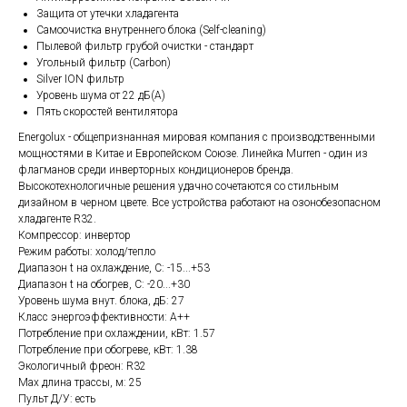
Защита от утечки хладагента
Самоочистка внутреннего блока (Self-cleaning)
Пылевой фильтр грубой очистки - стандарт
Угольный фильтр (Carbon)
Silver ION фильтр
Уровень шума от 22 дБ(А)
Пять скоростей вентилятора
Energolux - общепризнанная мировая компания с производственными
мощностями в Китае и Европейском Союзе. Линейка Murren - один из
флагманов среди инверторных кондиционеров бренда.
Высокотехнологичные решения удачно сочетаются со стильным
дизайном в черном цвете. Все устройства работают на озонобезопасном
хладагенте R32.
Компрессор: инвертор
Режим работы: холод/тепло
Диапазон t на охлаждение, С: -15...+53
Диапазон t на обогрев, С: -20...+30
Уровень шума внут. блока, дБ: 27
Класс энергоэффективности: А++
Потребление при охлаждении, кВт: 1.57
Потребление при обогреве, кВт: 1.38
Экологичный фреон: R32
Max длина трассы, м: 25
Пульт Д/У: есть