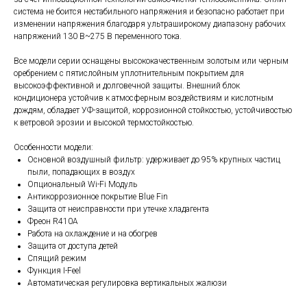
система не боится нестабильного напряжения и безопасно работает при
изменении напряжения благодаря ультраширокому диапазону рабочих
напряжений 130 В~275 В переменного тока.
Все модели серии оснащены высококачественным золотым или черным
оребрением с пятислойным уплотнительным покрытием для
высокоэффективной и долговечной защиты. Внешний блок
кондиционера устойчив к атмосферным воздействиям и кислотным
дождям, обладает УФ-защитой, коррозионной стойкостью, устойчивостью
к ветровой эрозии и высокой термостойкостью.
Особенности модели:
Основной воздушный фильтр: удерживает до 95% крупных частиц
пыли, попадающих в воздух
Опциональный Wi-Fi Модуль
Антикоррозионное покрытие Blue Fin
Защита от неисправности при утечке хладагента
Фреон R410А
Работа на охлаждение и на обогрев
Защита от доступа детей
Спящий режим
Функция I-Feel
Автоматическая регулировка вертикальных жалюзи