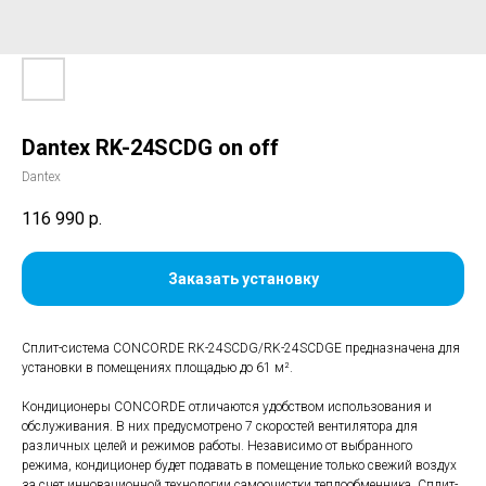
Dantex RK-24SCDG on off
Dantex
116 990
р.
Заказать установку
Сплит-система CONCORDE RK-24SCDG/RK-24SCDGE предназначена для
установки в помещениях площадью до 61 м².
Кондиционеры CONCORDE отличаются удобством использования и
обслуживания. В них предусмотрено 7 скоростей вентилятора для
различных целей и режимов работы. Независимо от выбранного
режима, кондиционер будет подавать в помещение только свежий воздух
за счет инновационной технологии самоочистки теплообменника. Сплит-