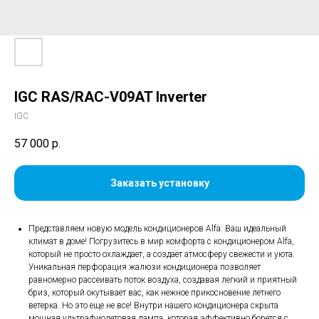
IGC RAS/RAC-V09AT Inverter
IGC
57 000
р.
Заказать установку
Представляем новую модель кондиционеров Alfa: Ваш идеальный
климат в доме! Погрузитесь в мир комфорта с кондиционером Alfa,
который не просто охлаждает, а создает атмосферу свежести и уюта.
Уникальная перфорация жалюзи кондиционера позволяет
равномерно рассеивать поток воздуха, создавая легкий и приятный
бриз, который окутывает вас, как нежное прикосновение летнего
ветерка. Но это еще не все! Внутри нашего кондиционера скрыта
мощная ультрафиолетовая лампа, которая эффективно борется с