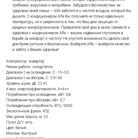
грибками, вирусами и микробами. Забудьте о беспокойствах за
здоровье своей семьи — Alfa заботится о чистоте воздуха, который Вы
дышите. С кондиционером Alfa Вы получаете не только идеальную
температуру, но и уверенность в том, что Ваш дом защищен от
вредных микроорганизмов. Превратите свой дом в оазис свежести и
здоровья с кондиционером Alfa — вашим надежным спутником в
борьбе за комфорт и чистоту! Не упустите возможность сделать свой
дом более уютным и безопасным. Выберите Alfa — выберите качество
и заботу о Вашем здоровье!
Компрессор: инвертор
Режим работы: холод/тепло
Диапазон t на охлаждение, С: -15~53
Диапазон t на обогрев, С: -20~30
Уровень шума, дБ: 22-41
Класс энергоэффективности: А+А++
Потребление при охлаждении, кВт: 0,8
Потребление при обогреве, кВт: 0,7
Охлаждающая способность, BTU: 9000
Экологичный фреон: R32
Max длина трассы, м: 25
Пульт Д/У: есть
Цвет: белый
Монтаж: быстрый