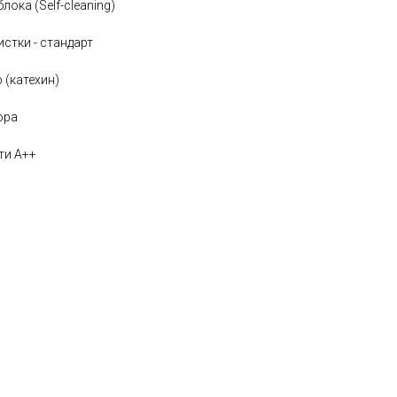
ока (Self-cleaning)
стки - стандарт
 (катехин)
ора
ти A++