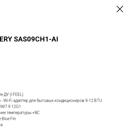
ERY SAS09CH1-AI
 ДУ (I FEEL)
) - Wi-Fi адаптер для бытовых кондиционеров 9-12 BTU
SIW7.9.12G1
ние температуры +8С
Blue Fin
та