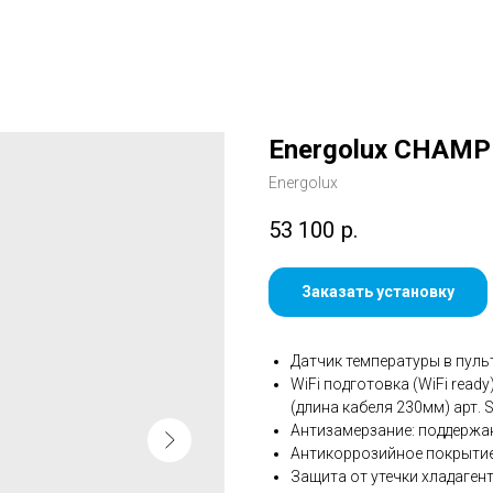
Energolux CHAMP
Energolux
53 100
р.
Заказать установку
Датчик температуры в пульте
WiFi подготовка (WiFi ready
(длина кабеля 230мм) арт. 
Антизамерзание: поддержа
Антикоррозийное покрытие 
Защита от утечки хладаген