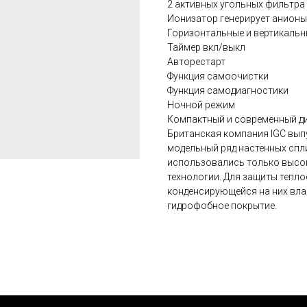
2 активных угольных фильтра
Ионизатор генерирует анионы
Горизонтальные и вертикаль
Таймер вкл/выкл
Авторестарт
Функция самоочистки
Функция самодиагностики
Ночной режим
Компактный и современный д
Британская компания IGC вып
модельный ряд настенных спл
использовались только высо
технологии. Для защиты тепл
конденсирующейся на них вла
гидрофобное покрытие.