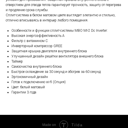
отверстием для отвода тепла гарантирует прочность, защиту от перегрева
и продление срока службы.
Сплит-система в белом матовом цвете выглядит элегантно и стильно,
отлично вписываясь в интерьер любого помещения.
Особенности и функции сплит-системы MBO MI-2 Dc Inverter:
Высокая энергоэффективность А
Фильтр с витамином С
Инверторный компрессор GREE
Защитная крышка двигателя внутреннего блока
Улучшенный дизайн решётки вентилятора внешнего блока
Таймер
Самоочистка внутреннего блока
Быстрое охлаждение за 30 секунд и обогрев за 60 секунд
Эргономичный дизайн
Готов к подключению wi-fi (Опция)
Цвет: белый матовый
Гарантии 3 года
Tilda
Made on