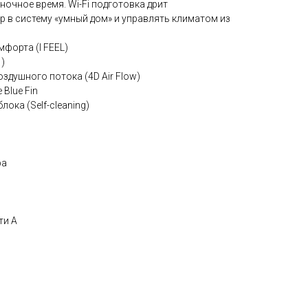
очное время. Wi-Fi подготовка дрит
 в систему «умный дом» и управлять климатом из
форта (I FEEL)
)
здушного потока (4D Air Flow)
Blue Fin
ока (Self-cleaning)
ра
ти A