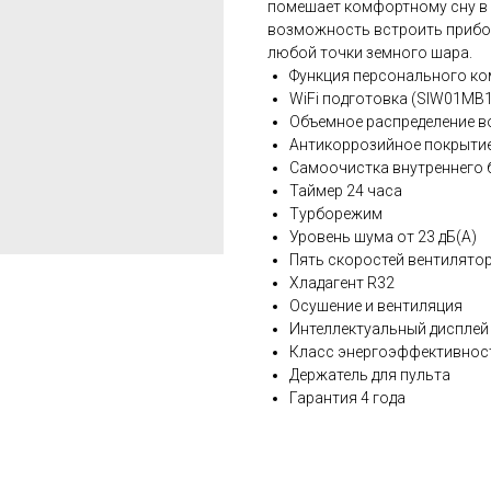
помешает комфортному сну в н
возможность встроить прибор
любой точки земного шара.
Функция персонального ком
WiFi подготовка (SIW01MB1
Объемное распределение во
Антикоррозийное покрытие 
Самоочистка внутреннего бл
Таймер 24 часа
Турборежим
Уровень шума от 23 дБ(А)
Пять скоростей вентилято
Хладагент R32
Осушение и вентиляция
Интеллектуальный дисплей
Класс энергоэффективнос
Держатель для пульта
Гарантия 4 года