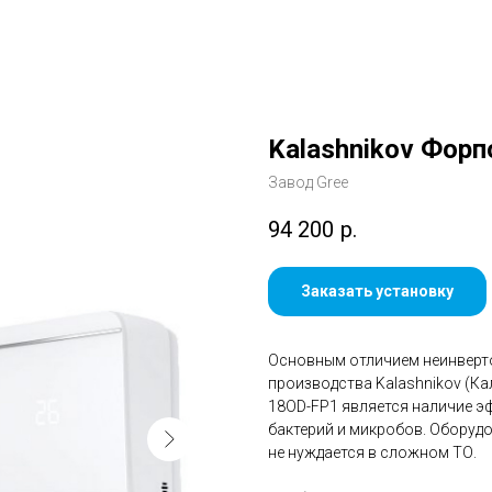
Kalashnikov Форп
Завод Gree
94 200
р.
Заказать установку
Основным отличием неинверт
производства Kalashnikov (Ка
18OD-FP1 является наличие э
бактерий и микробов. Оборуд
не нуждается в сложном ТО.