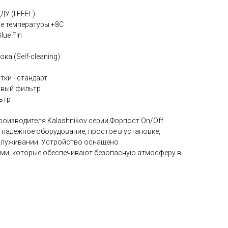
ДУ (I FEEL)
ие температуры +8С
lue Fin
ка (Self-cleaning)
тки - стандарт
овый фильтр
ьтр
роизводителя Kalashnikov серии Форпост On/Off
 надежное оборудование, простое в установке,
служивании. Устройство оснащено
ми, которые обеспечивают безопасную атмосферу в