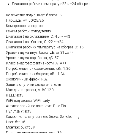
Диапазон рабочих температур-22～+24 обогрев
Количество подкл. внут. блоков: 3
Площадь, м²: 50/25/25
Компрессор: инвертор
Режим работы: холод/тепло
Диапазон t на охлаждение, С: -15 ~ +43
Диапазон t на обогрев, С: -22 ~ +24
Диапазон рабочих температур на обогрев С: -15
Уровень шума внут. блока, дБ: от 31 до 44
Уровень шума нар. блока, дБ: 57
Класс энергоэффективности: А+А++
Потребление при охлаждении, кВт: 1,36
Потребление при обогреве, кВт: 1,34
Экологичный фреон: R32
Защита от утечки хладагента: есть
Max длина трассы, м: 80-120
iFEEL: есть
WiFi подготовка: WiFi ready
Антикоррозийное покрытие: Blue Fin
Пульт Д/У: есть
Самоочистка внутреннего блока: Self-cleaning
Цвет: белый
Монтаж: быстрый
Гарантия производителя, мес.: 36