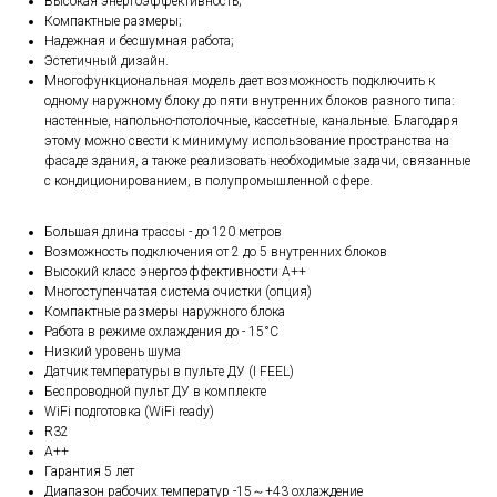
Высокая энергоэффективность;
Компактные размеры;
Надежная и бесшумная работа;
Эстетичный дизайн.
Многофункциональная модель дает возможность подключить к
одному наружному блоку до пяти внутренних блоков разного типа:
настенные, напольно-потолочные, кассетные, канальные. Благодаря
этому можно свести к минимуму использование пространства на
фасаде здания, а также реализовать необходимые задачи, связанные
с кондиционированием, в полупромышленной сфере.
Большая длина трассы - до 120 метров
Возможность подключения от 2 до 5 внутренних блоков
Высокий класс энергоэффективности А++
Многоступенчатая система очистки (опция)
Компактные размеры наружного блока
Работа в режиме охлаждения до - 15°C
Низкий уровень шума
Датчик температуры в пульте ДУ (I FEEL)
Беспроводной пульт ДУ в комплекте
WiFi подготовка (WiFi ready)
R32
A++
Гарантия 5 лет
Диапазон рабочих температур -15～+43 охлаждение