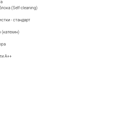
та
ока (Self-cleaning)
стки - стандарт
 (катехин)
ора
ти A++