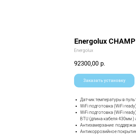
Energolux CHAMP
Energolux
92300,00
р.
Заказать установку
Датчик температуры в пульте
WiFi подготовка (WiFi ready)
WiFi подготовка (WiFi ready
BTU (длина кабеля 430мм.) 
Антизамерзание: поддержа
Антикоррозийное покрытие 