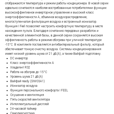
отображаются температура и режим работы кондиционера. В новой серии
идеально сочетаются наиболее востребованные потребителями функции:
высокоэффективное инверторное управление и высокий класс
энергоэффективности А, объемное воздухораспределение,
многоступенчатая фильтрация воздуха и встроенный ионизатор.
Функция I Feel позволяет настроить комфортную температуру в месте
нахождения пульта. Благодаря сочетанию передовых разработок и
качественной элементной базы, в данной серии сохраняется высокая
эффективность работы в режиме обогрева при уличной температуре
-15°С. В комплекте поставляется антибактериальный фильтр, который
обеспечивает тонкую очистку воздуха. Системы кондиционирования
имеет низкий уровень шума от 21 дБ(А), а также Вайфай подготовку.
DC инвертор
Класс энергоэффективности A
Хладагент R32
Работа на обогрев до -15°C
Уровень шума 21 дБ(А)
Вайфай ready (SIW03A1)
Ионизатор воздуха
Функция персонального комфорта I FEEL
Осушение и вентиляция
Пять скоростей вентилятора
Интеллектуальный дисплей
24-часовой таймер
Самодиагностика