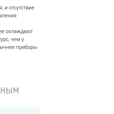
 и отсутствие
авления
рее охлаждают
урс, чем у
Обычнее приборы