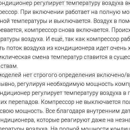
ондиционер регулирует температуру воздуха в
ессор. При включении работает на полную мо
нной температуры и выключается. Воздух в по
евается, компрессор снова включается. Проис
атуры воздуха. И ещё, так как компрессор раб
ь поток воздуха из кондиционера идет очень
иклическая смена температур ставится в суще
ствам.
моделей нет строгого определения включено/
рывно, регулируя необходимую мощность комп
ндиционер регулирует температуру воздуха в
ких перепадов. Компрессор не выключается по
 свою мощность. Все благодаря внутренним да
ондиционера, которые реагируют даже на незн
ературы воздуха. На полной мощности конди