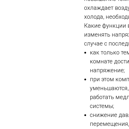
охлаждает возд
холода, необхо
Какие функции в
изменять напряж
случае с послед
как только те
комнате дости
напряжение;
при этом комп
уменьшаются,
работать медл
системы;
снижение дав
перемещения, 