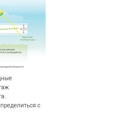
дные
таж
а.
определиться с