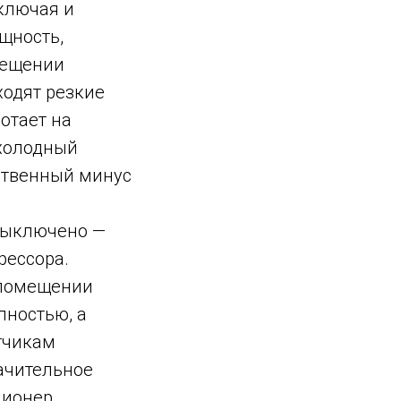
ключая и
щность,
мещении
ходят резкие
отает на
 холодный
ственный минус
выключено —
рессора.
 помещении
лностью, а
тчикам
ачительное
ционер