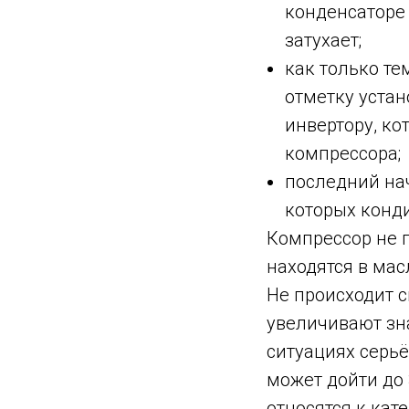
конденсаторе 
затухает;
как только т
отметку устан
инвертору, к
компрессора;
последний нач
которых конд
Компрессор не п
находятся в мас
Не происходит 
увеличивают зн
ситуациях серьё
может дойти до 
относятся к ка