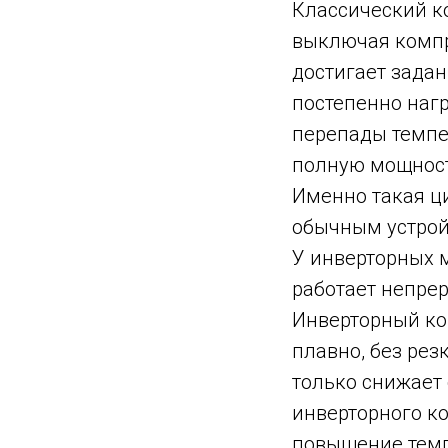
Классический к
выключая компр
достигает зада
постепенно нагр
перепады темпер
полную мощност
Именно такая ц
обычным устрой
У инверторных 
работает непре
Инверторный ко
плавно, без рез
только снижает
инверторного к
повышение темп