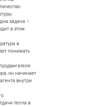
оличество
атуры.
одна задача –
дит в этом
ратура в
нает понижать
ктродвигателя
ра, он начинает
агента внутри
го
тдачи тепла в