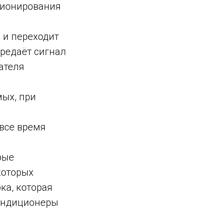
иционирования
 и переходит
ередаёт сигнал
ателя
мых, при
 все время
рые
которых
ка, которая
кондиционеры